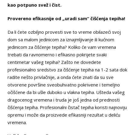
kao potpuno svež i čist.
Provereno efikasnije od „uradi sam“ čišćenja tepiha!
Da li ćete ozbiljno provesti sve to vreme obilazeći svoj
dom sa malom jedinicom za iznajmljivanje ili kućnom
jedinicom za čišćenje tepiha? Koliko će vam vremena
trebati da ravnomerno i efikasno pokrijete svaki
centimetar vašeg tepiha? Zašto ne dovedete
profesionalno sredstvo za čišćenje tepiha na 1-2 sata dok
radite nešto privlačnije, a onda ćete znati da su sve
otvorene površine sveobuhvatno pokrivene i temeljno
očišćene da bi ušle duboko u vlakna tepiha. Ušteda vašeg
dragocenog vremena i truda je još jedna od prednosti
čišćenja tepiha. Profesionalni čistač tepiha koristi najnoviju
opremu i može da proizvede efikasniji rezultat u deliću
vremena.