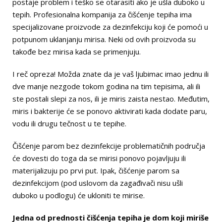
postaje problem i teško se otarasiti ako je ušla duboko u
tepih. Profesionalna kompanija za čišćenje tepiha ima
specijalizovane proizvode za dezinfekciju koji će pomoći u
potpunom uklanjanju mirisa. Neki od ovih proizvoda su
takođe bez mirisa kada se primenjuju.
I reč opreza! Možda znate da je vaš ljubimac imao jednu ili
dve manje nezgode tokom godina na tim tepisima, ali ili
ste postali slepi za nos, ili je miris zaista nestao. Međutim,
miris i bakterije će se ponovo aktivirati kada dodate paru,
vodu ili drugu tečnost u te tepihe.
Čišćenje parom bez dezinfekcije problematičnih područja
će dovesti do toga da se mirisi ponovo pojavljuju ili
materijalizuju po prvi put. Ipak, čišćenje parom sa
dezinfekcijom (pod uslovom da zagađivači nisu ušli
duboko u podlogu) će ukloniti te mirise.
Jedna od prednosti čišćenja tepiha je dom koji miriše