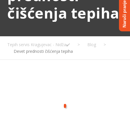
Naruči pranje tepiha
čišćenja tepiha
Tepih servis Kragujevac - Nidža✔️
>
Blog
>
Devet prednosti čišćenja tepiha