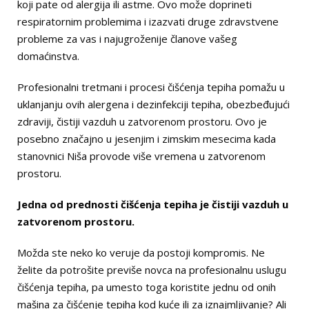
koji pate od alergija ili astme. Ovo može doprineti
respiratornim problemima i izazvati druge zdravstvene
probleme za vas i najugroženije članove vašeg
domaćinstva.
Profesionalni tretmani i procesi čišćenja tepiha pomažu u
uklanjanju ovih alergena i dezinfekciji tepiha, obezbeđujući
zdraviji, čistiji vazduh u zatvorenom prostoru. Ovo je
posebno značajno u jesenjim i zimskim mesecima kada
stanovnici Niša provode više vremena u zatvorenom
prostoru.
Jedna od prednosti čišćenja tepiha je čistiji vazduh u
zatvorenom prostoru.
Možda ste neko ko veruje da postoji kompromis. Ne
želite da potrošite previše novca na profesionalnu uslugu
čišćenja tepiha, pa umesto toga koristite jednu od onih
mašina za čišćenje tepiha kod kuće ili za iznajmljivanje? Ali