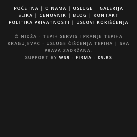
POČETNA
|
O NAMA
|
USLUGE
|
GALERIJA
SLIKA
|
CENOVNIK
|
BLOG
|
KONTAKT
POLITIKA PRIVATNOSTI
|
USLOVI KORIŠĆENJA
© NIDŽA - TEPIH SERVIS I PRANJE TEPIHA
KRAGUJEVAC - USLUGE ČIŠĆENJA TEPIHA | SVA
PRAVA ZADRŽANA.
SUPPORT BY
WS9
-
FIRMA
-
09.RS