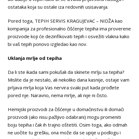
ostataka koja su ostale iza redovnih usisavanja.
Pored toga, TEPIH SERVIS KRAGUJEVAC – NIDŽA kao
kompanija za profesionalno čišćenje tepiha ima proverene
proizvode koji će dezinfikovati tepih i osvežiti vlakna kako
bi vaš tepih ponovo izgledao kao nov.
Uklanja mrlje od tepiha
Da li ste ikada sami pokušali da skinete mrlju sa tepiha?
Mislite da je nestalo, ali nekoliko dana kasnije, ostaje vam
prljava mrlja koja Vas nervira svaki put kada prođete
pored nje. Naravno, nema mrlje, ali nije ni čisto.
Hemijski proizvodi za čišćenje u domaćinstvu ili domaći
proizvodi (ako nisu pažljivo odabrani) mogu promeniti
boju tepiha i čak ih trajno oštetiti. Osim toga, ako odmah
ne uočite tu grešku, ona može da se upije u podlogu i