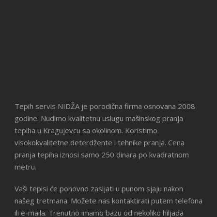
Tepih servis NIDŽA je porodična firma osnovana 2008
godine. Nudimo kvalitetnu uslugu mašinskog pranja
tepiha u Kragujevcu sa okolinom. Koristimo
visokokvalitetne deterdžente i tehnike pranja. Cena
pranja tepiha iznosi samo 250 dinara po kvadratnom
metru.
Vaši tepisi će ponovno zasijati u punom sjaju nakon
našeg tretmana. Možete nas kontaktirati putem telefona
ili e-maila. Trenutno imamo bazu od nekoliko hiljada