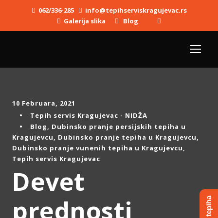
062/336-285
info@tepihserviskragujevac.rs
Galerija slika
Blog
10 Februara, 2021
•
Tepih servis Kragujevac - NIDŽA
•
Blog
,
Dubinsko pranje persijskih tepiha u
Kragujevcu
,
Dubinsko pranje tepiha u Kragujevcu
,
Dubinsko pranje vunenih tepiha u Kragujevcu
,
Tepih servis Kragujevac
Devet
prednosti