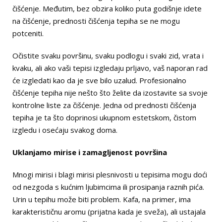
čišćenje. Međutim, bez obzira koliko puta godišnje idete
na čišćenje, prednosti čišćenja tepiha se ne mogu
potceniti.
Očistite svaku površinu, svaku podlogu i svaki zid, vrata i
kvaku, ali ako vaši tepisi izgledaju prljavo, vaš naporan rad
će izgledati kao da je sve bilo uzalud. Profesionalno
čišćenje tepiha nije nešto što želite da izostavite sa svoje
kontrolne liste za čišćenje. Jedna od prednosti čišćenja
tepiha je ta što doprinosi ukupnom estetskom, čistom
izgledu i osećaju svakog doma.
Uklanjamo mirise i zamagljenost površina
Mnogi mirisi i blagi mirisi plesnivosti u tepisima mogu doći
od nezgoda s kućnim ljubimcima ili prosipanja raznih pića.
Urin u tepihu može biti problem. Kafa, na primer, ima
karakterističnu aromu (prijatna kada je sveža), ali ustajala