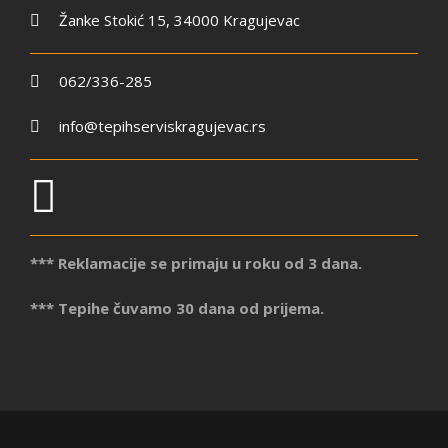
Žanke Stokić 15, 34000 Kragujevac
062/336-285
info@tepihserviskragujevac.rs
*** Reklamacije se primaju u roku od 3 dana.
*** Tepihe čuvamo 30 dana od prijema.