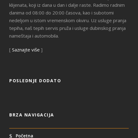
klijenata, koji iz dana u dan i dalje raste. Radimo radnim
danima od 08:00 do 20:00 časova, kao i subotomi
nedeljom u istom vremenskom okviru. Uz usluge pranja
tepiha, naš tepih servis pruža i usluge dubinskog pranja
nameštaja i automobila.
[
Saznajte više
]
POSLEDNJE DODATO
BRZA NAVIGACIJA
Početna