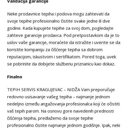
Validacija garancije
Neke prodavnice tepiha i podova mogu zahtevati da
svoje tepihe profesionalno čistite svake jedne ili dve
godine. Kada kupujete tepihe za svoj dom, pogledajte
zahteve garancije prodavca. Pod pretpostavkom da je to
uslov vaše garancije, moraćete da istražite i uverite se da
koristite kompaniju za čišćenje tepiha sa dobrom
reputacijom, iskustvom i sertifikatom. Pored toga, uvek
se pobrinite da dobijete službenu priznanicu kao dokaz.
Finalno
TEPIH SERVIS KRAGUJEVAC – NIDŽA Vam preporučuje
redovno usisavanje vašeg tepiha – najmanje jednom
nedeljno između angažovanja profesionalca koji će očistiti
vaš tepih parom. Na osnovu gore navedenih prednosti
čišćenja tepiha, predlažemo da svoje tepihe
profesionalno čistite najmanje jednom godišnje. Ipak, neki