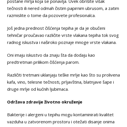
postane mrlja koja se ponavlja. Uvek obrišite višak
tečnosti ili nered odmah čistim papirnim ubrusom, a zatim
razmislite o tome da pozovete profesionalca.
Još jedna prednost čišćenja tepiha je da je obučeni
tehničar proučavao različite vrste vlakana tepiha tok svog
radnog iskustva i naširoko poznaje mnoge vrste vlakana.
Oni imaju iskustvo da znaju šta da dodaju kao
predtretman prilikom čišćenja parom.
Različiti tretmani uklanjaju teške mrlje kao što su prolivena
kafa, vino, telesne tečnosti, prljavština, blatnjave šape i
druge mrlje od kućnih ljubimaca.
Održava zdravije životno okruženje
Bakterije i alergeni u tepihu mogu kontaminirati kvalitet
vazduha u zatvorenom prostoru i otežati disanje onima