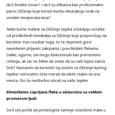
da li štedite novac? I da li su efikasna kao profesionalno
parno čišćenje koje koristi moćnu ekstrakciju vode na
visokim temperaturama?
Neke kućne mašine za čišćenje tepiha ostavljaju ostatke
od predloženih hemikalija za čišćenje koje preporučuju da
koristite. Kao rezultat toga, to će doprineti gore
navedenim prljavim zakrpama / površinskim flekama.
Dakle, sigurno, oni mogu funkcionisati kao privremeno
rešenje, ali zar ne želite da znate da su vaši tepisi zaista
čisti? Nastavite da koristite taj sistem za čišćenje kućnog
tepiha i verovatno ćete morati da idete stalno na ista
mesta, što će neizbežno uticati na vaše tepihe.
Eliminišemo zaprljane fleke u oblastima sa velikim
prometom ljudi
Da li ste počeli da primećujete tamnije osenčene trake u