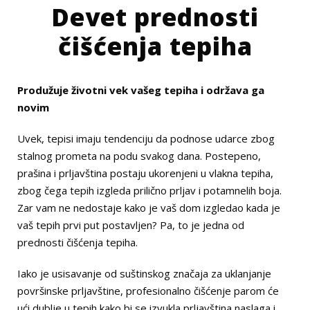
Devet prednosti
čišćenja tepiha
Produžuje životni vek vašeg tepiha i održava ga
novim
Uvek, tepisi imaju tendenciju da podnose udarce zbog
stalnog prometa na podu svakog dana. Postepeno,
prašina i prljavština postaju ukorenjeni u vlakna tepiha,
zbog čega tepih izgleda prilično prljav i potamnelih boja.
Zar vam ne nedostaje kako je vaš dom izgledao kada je
vaš tepih prvi put postavljen? Pa, to je jedna od
prednosti čišćenja tepiha.
Iako je usisavanje od suštinskog značaja za uklanjanje
površinske prljavštine, profesionalno čišćenje parom će
ući dublje u tepih kako bi se izvukla prljavština naslaga i