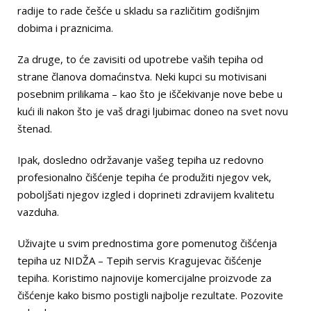
radije to rade češće u skladu sa različitim godišnjim
dobima i praznicima.
Za druge, to će zavisiti od upotrebe vaših tepiha od
strane članova domaćinstva. Neki kupci su motivisani
posebnim prilikama – kao što je iščekivanje nove bebe u
kući ili nakon što je vaš dragi ljubimac doneo na svet novu
štenad.
Ipak, dosledno održavanje vašeg tepiha uz redovno
profesionalno čišćenje tepiha će produžiti njegov vek,
poboljšati njegov izgled i doprineti zdravijem kvalitetu
vazduha.
Uživajte u svim prednostima gore pomenutog čišćenja
tepiha uz NIDŽA – Tepih servis Kragujevac čišćenje
tepiha. Koristimo najnovije komercijalne proizvode za
čišćenje kako bismo postigli najbolje rezultate. Pozovite