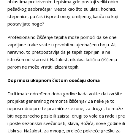
oblastima prekrivenim tepisima gde postoji veliki obim
pešačkog saobraćaja? Mesta kao što su ulazi, hodnici,
stepenice, pa čak i ispred onog omiljenog kauča na koji
postavljate noge?
Profesionalno čišćenje tepiha može pomoći da se one
zaprljane trake vrate u prvobitnu ujednačenu boju. Ali,
naravno, to pretpostavlja da je tepih zaprljan, a ne
istrošen od starosti. Nažalost, nikakva količina čišćenja
parom ne može vratiti izlizani tepih.
Doprinosi ukupnom čistom osećaju doma
Da li imate određeno doba godine kada volite da izvršite
projekat generalnog remonta čišćenja? Za neke je to
neposredno pre te praznične sezone; za druge, to može
biti neposredno posle ili zaista, drugi to vole da rade i pre
i posle sezonskih svečanosti, slava, Božića, nove godine ili
Uskrsa. Nažalost, za mnoge, proleće pokreće grešku za